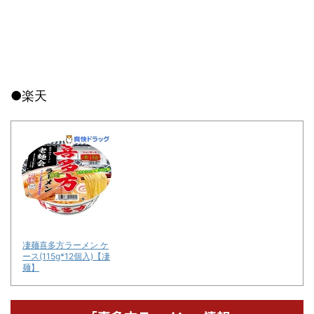
●楽天
凄麺喜多方ラーメン ケ
ース(115g*12個入)【凄
麺】