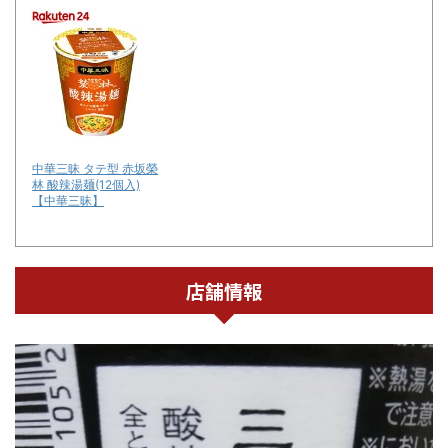
中華三昧 タテ型 赤坂榮
林 酸辣湯麺(12個入)
【中華三昧】
店舗情報