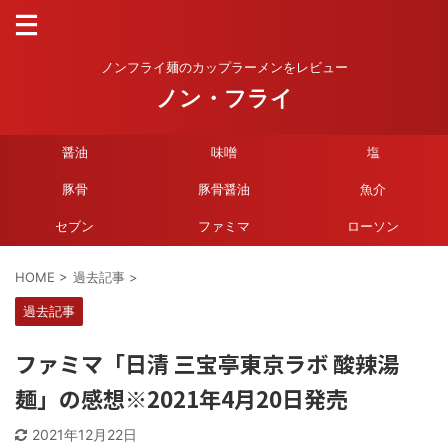
ノンフライ麺のカップラーメンをレビュー
ノン・フライ
醤油
味噌
塩
豚骨
豚骨醤油
魚介
セブン
ファミマ
ローソン
HOME
>
過去記事
>
過去記事
ファミマ「日清 三宝亭東京ラボ 酸辣湯
麺」の感想※2021年4月20日発売
2021年12月22日