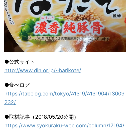
●公式サイト
http://www.din.or.jp/~barikote/
●食べログ
https://tabelog.com/tokyo/A1319/A131904/13009
232/
●取材記事（2018/05/20公開）
https://www.syokuraku-web.com/column/17194/