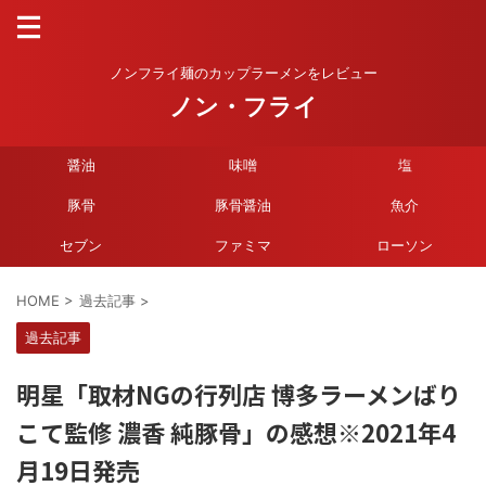
ノンフライ麺のカップラーメンをレビュー
ノン・フライ
醤油
味噌
塩
豚骨
豚骨醤油
魚介
セブン
ファミマ
ローソン
HOME
>
過去記事
>
過去記事
明星「取材NGの行列店 博多ラーメンばり
こて監修 濃香 純豚骨」の感想※2021年4
月19日発売