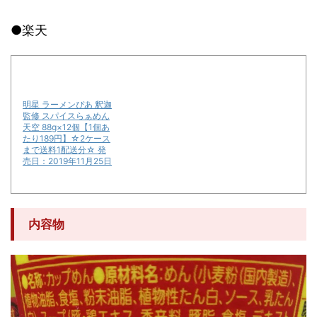
●楽天
明星 ラーメンぴあ 釈迦
監修 スパイスらぁめん
天空 88g×12個【1個あ
たり189円】☆2ケース
まで送料1配送分☆ 発
売日：2019年11月25日
内容物