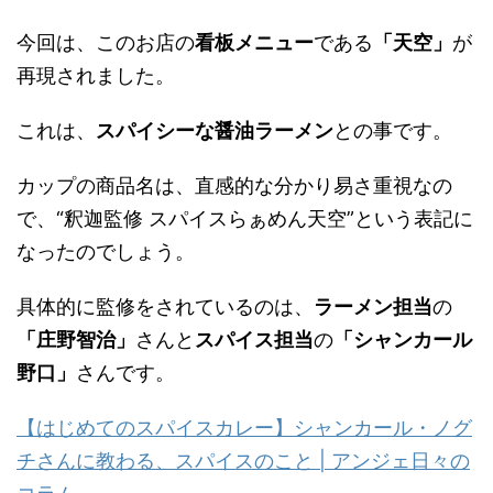
今回は、このお店の
看板メニュー
である
「天空」
が
再現されました。
これは、
スパイシーな醤油ラーメン
との事です。
カップの商品名は、直感的な分かり易さ重視なの
で、“釈迦監修 スパイスらぁめん天空”という表記に
なったのでしょう。
具体的に監修をされているのは、
ラーメン担当
の
「庄野智治」
さんと
スパイス担当
の
「シャンカール
野口」
さんです。
【はじめてのスパイスカレー】シャンカール・ノグ
チさんに教わる、スパイスのこと | アンジェ日々の