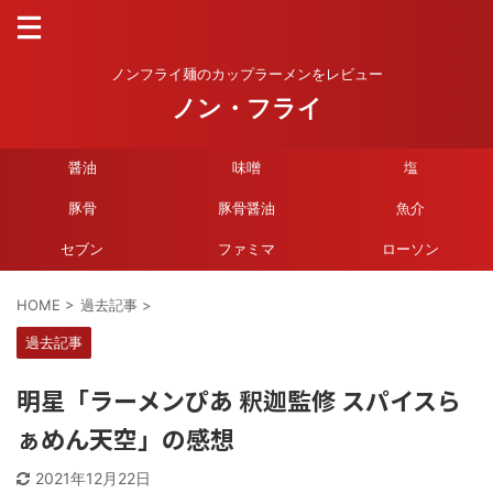
ノンフライ麺のカップラーメンをレビュー
ノン・フライ
醤油
味噌
塩
豚骨
豚骨醤油
魚介
セブン
ファミマ
ローソン
HOME
>
過去記事
>
過去記事
明星「ラーメンぴあ 釈迦監修 スパイスら
ぁめん天空」の感想
2021年12月22日